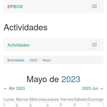
EP
BCN
Actividades
Actividades
Toggle
navigati
Actividades
2023
Mayo
Mayo de
2023
←
Abr 2023
2023 Jun
→
Lunes
Martes
Miércoles
Jueves
Viernes
Sábado
Domingo
1
5
6
7
2
3
4