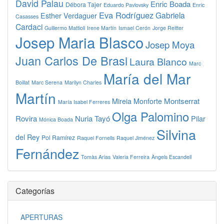
David Palau
Enric Boada
Débora Tajer
Eduardo Pavlovsky
Enric
Eva Rodríguez
Gabriela
Esther Verdaguer
Casasses
Cardaci
Guillermo Mattioli
Irene Martín
Ismael Cerón
Jorge Reitter
Josep Maria Blasco
Josep Moya
Juan Carlos De Brasi
Laura Blanco
Marc
María del Mar
Boillat
Marc Serena
Marilyn Charles
Martín
Montserrat
Mireia Monforte
María Isabel Ferreres
Olga Palomino
Rovira
Nuria Tayó
Pilar
Mónica Boada
Silvina
del Rey
Pol Ramírez
Raquel Fornells
Raquel Jiménez
Fernández
Tomàs Arias
Valeria Ferreira
Àngels Escandell
Categorías
APERTURAS