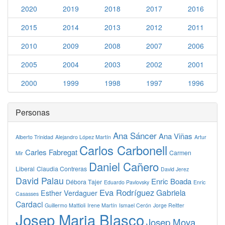
2020
2019
2018
2017
2016
2015
2014
2013
2012
2011
2010
2009
2008
2007
2006
2005
2004
2003
2002
2001
2000
1999
1998
1997
1996
Personas
Ana Sáncer
Ana Viñas
Alberto Trinidad
Alejandro López Martín
Artur
Carlos Carbonell
Carles Fabregat
Carmen
Mir
Daniel Cañero
Liberal
Claudia Contreras
David Jerez
David Palau
Enric Boada
Débora Tajer
Eduardo Pavlovsky
Enric
Eva Rodríguez
Gabriela
Esther Verdaguer
Casasses
Cardaci
Guillermo Mattioli
Irene Martín
Ismael Cerón
Jorge Reitter
Josep Maria Blasco
Josep Moya