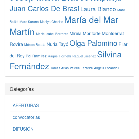
Juan Carlos De Brasi
Laura Blanco
Marc
María del Mar
Boillat
Marc Serena
Marilyn Charles
Martín
Montserrat
Mireia Monforte
María Isabel Ferreres
Olga Palomino
Rovira
Nuria Tayó
Pilar
Mónica Boada
Silvina
del Rey
Pol Ramírez
Raquel Fornells
Raquel Jiménez
Fernández
Tomàs Arias
Valeria Ferreira
Àngels Escandell
Categorías
APERTURAS
convocatorias
DIFUSIÓN