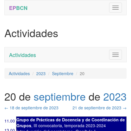
EP
BCN
Actividades
Actividades
Toggle
navigati
Actividades
2023
Septiembre
20
20 de
septiembre
de
2023
←
18 de septiembre de 2023
21 de septiembre de 2023
→
Grupo de Prácticas de Docencia y de Coordinación de
11.00
Grupos
,
III convocatoria
,
temporada 2023-2024
13.00