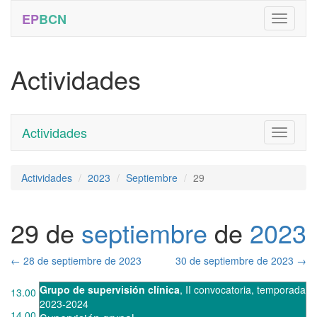
EP
BCN
Actividades
Actividades
Toggle
navigati
Actividades
2023
Septiembre
29
29 de
septiembre
de
2023
←
28 de septiembre de 2023
30 de septiembre de 2023
→
Grupo de supervisión clínica
,
II convocatoria
,
temporada
13.00
2023-2024
14.00