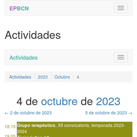
EP
BCN
Actividades
Actividades
Toggle
navigati
Actividades
2023
Octubre
4
4 de
octubre
de
2023
←
2 de octubre de 2023
5 de octubre de 2023
→
Grupo terapéutico
,
XII convocatoria
,
temporada 2023-
18.15
2024
19.05