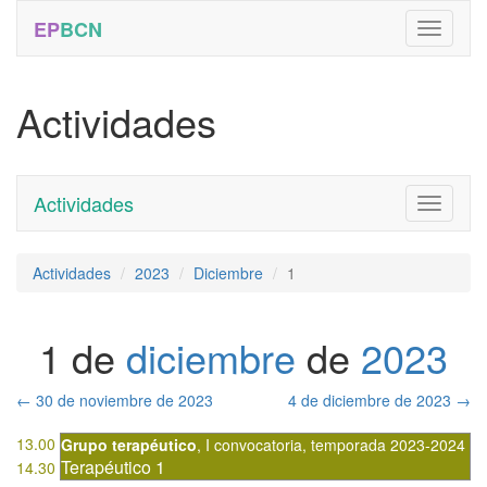
EP
BCN
Actividades
Actividades
Toggle
navigati
Actividades
2023
Diciembre
1
1 de
diciembre
de
2023
←
30 de noviembre de 2023
4 de diciembre de 2023
→
13.00
Grupo terapéutico
,
I convocatoria
,
temporada 2023-2024
Terapéutico 1
14.30