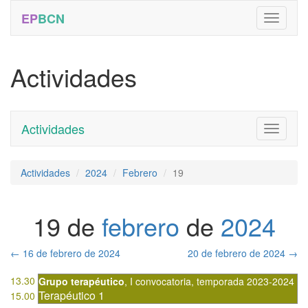
EP
BCN
Actividades
Actividades
Toggle
navigati
Actividades
2024
Febrero
19
19 de
febrero
de
2024
←
16 de febrero de 2024
20 de febrero de 2024
→
13.30
Grupo terapéutico
,
I convocatoria
,
temporada 2023-2024
Terapéutico 1
15.00