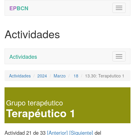
EP
BCN
Actividades
Actividades
Toggle
navigati
Actividades
2024
Marzo
18
13.30: Terapéutico 1
Grupo terapéutico
Terapéutico 1
Actividad 21 de 33
[Anterior]
[Siguiente]
del