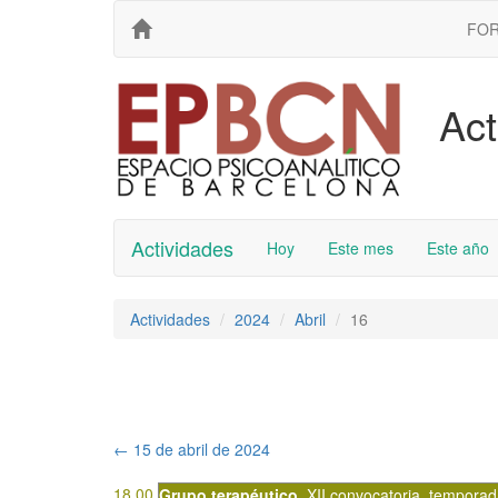
FO
Act
Actividades
Hoy
Este mes
Este año
Actividades
2024
Abril
16
←
15 de abril de 2024
18.00
Grupo terapéutico
,
XII convocatoria
,
temporad