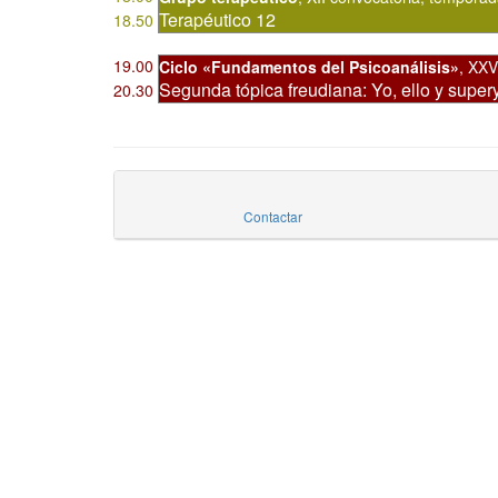
Terapéutico 12
18.50
19.00
Ciclo «Fundamentos del Psicoanálisis»
,
XXVI
Segunda tópica freudiana: Yo, ello y super
20.30
Contactar