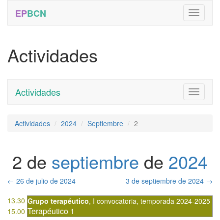
EP
BCN
Actividades
Actividades
Toggle
navigati
Actividades
2024
Septiembre
2
2 de
septiembre
de
2024
←
26 de julio de 2024
3 de septiembre de 2024
→
13.30
Grupo terapéutico
,
I convocatoria
,
temporada 2024-2025
Terapéutico 1
15.00