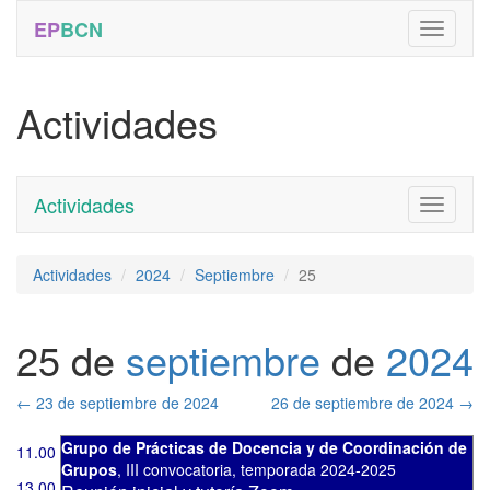
EP
BCN
Actividades
Actividades
Toggle
navigati
Actividades
2024
Septiembre
25
25 de
septiembre
de
2024
←
23 de septiembre de 2024
26 de septiembre de 2024
→
Grupo de Prácticas de Docencia y de Coordinación de
11.00
Grupos
,
III convocatoria
,
temporada 2024-2025
13.00