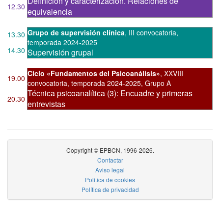
Definición y caracterización. Relaciones de
12.30
equivalencia
Grupo de supervisión clínica
,
III convocatoria
,
13.30
temporada 2024-2025
14.30
Supervisión grupal
Ciclo «Fundamentos del Psicoanálisis»
,
XXVIII
19.00
convocatoria
,
temporada 2024-2025, Grupo A
Técnica psicoanalítica (3): Encuadre y primeras
20.30
entrevistas
Copyright © EPBCN, 1996-2026.
Contactar
Aviso legal
Política de cookies
Política de privacidad