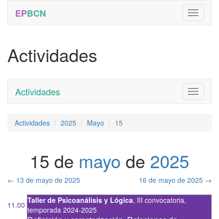
EP
BCN
Actividades
Actividades
Toggle
navigati
Actividades
2025
Mayo
15
15 de
mayo
de
2025
←
13 de mayo de 2025
16 de mayo de 2025
→
Taller de Psicoanálisis y Lógica
,
III convocatoria
,
11.00
temporada 2024-2025