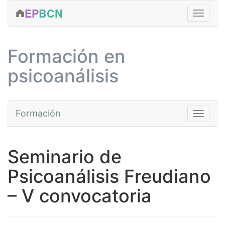
EP
BCN
FORMACIÓN
Formación en
CLÍNICA
psicoanálisis
ACTIVIDADES
EDICIONES
Formación
Toggle na
SERVICIOS
EQUIPO
Cursos
Seminario de
CONTACTAR
Fundamentos
Psicoanálisis Freudiano
MÁS...
Avanzada
– V convocatoria
Prácticas
Talleres