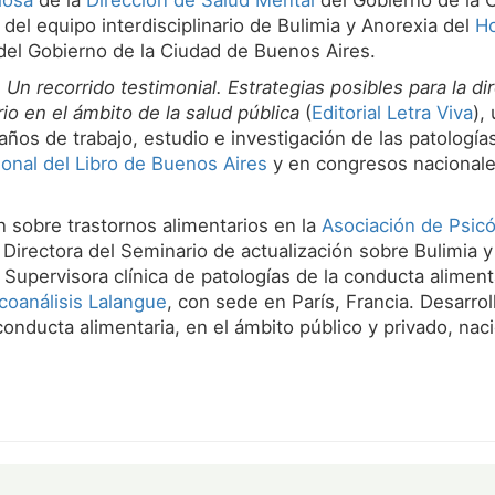
iosa
de la
Dirección de Salud Mental
del Gobierno de la 
el equipo interdisciplinario de Bulimia y Anorexia del
Ho
el Gobierno de la Ciudad de Buenos Aires.
 Un recorrido testimonial. Estrategias posibles para la di
rio en el ámbito de la salud pública
(
Editorial Letra Viva
),
años de trabajo, estudio e investigación de las patología
ional del Libro de Buenos Aires
y en congresos nacionale
n sobre trastornos alimentarios en la
Asociación de Psic
. Directora del Seminario de actualización sobre Bulimia y
Supervisora clínica de patologías de la conducta aliment
icoanálisis Lalangue
, con sede en París, Francia. Desarrol
onducta alimentaria, en el ámbito público y privado, naci