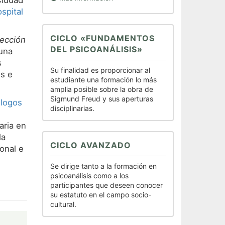
Ciudad
spital
CICLO «FUNDAMENTOS
rección
DEL PSICOANÁLISIS»
 una
s
Su finalidad es proporcionar al
s e
estudiante una formación lo más
amplia posible sobre la obra de
Sigmund Freud y sus aperturas
ólogos
disciplinarias.
aria en
la
CICLO AVANZADO
onal e
Se dirige tanto a la formación en
psicoanálisis como a los
participantes que deseen conocer
su estatuto en el campo socio-
cultural.