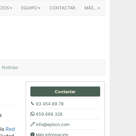
CIOS
EQUIPO
CONTACTAR
MÁS...
Noticias
Contactar
93 454 89 78
659 666 329
a
info@epbcn.com
 la
Red
Más información