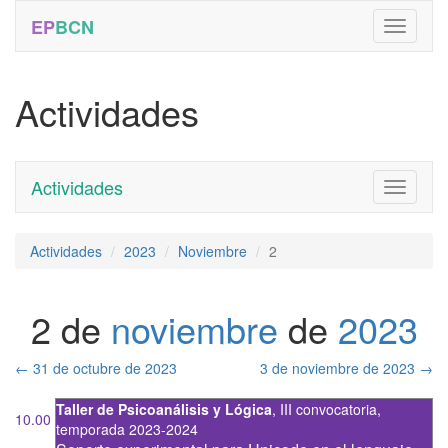
EP
BCN
Actividades
Actividades
Toggle
navigati
Actividades
2023
Noviembre
2
2 de
noviembre
de
2023
←
31 de octubre de 2023
3 de noviembre de 2023
→
Taller de Psicoanálisis y Lógica
,
III convocatoria
,
10.00
temporada 2023-2024