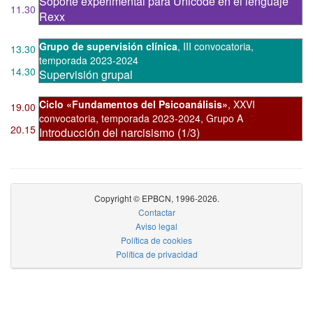
Soporte experimental para Unicode en el lenguaje
11.30
Rexx
Grupo de supervisión clínica
,
III convocatoria
,
13.30
temporada 2023-2024
14.30
Supervisión grupal
Ciclo «Fundamentos del Psicoanálisis»
,
XXVI
19.00
convocatoria
,
temporada 2023-2024, Grupo A
20.15
Introducción del narcisismo (1/3)
Copyright © EPBCN, 1996-2026.
Contactar
Aviso legal
Política de cookies
Política de privacidad