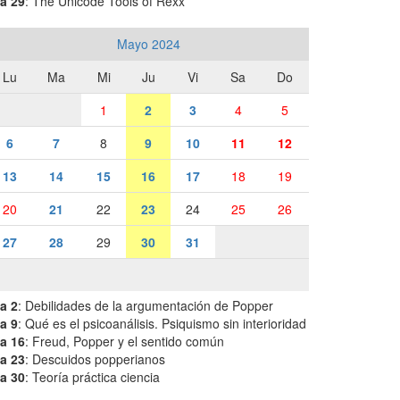
a 29
: The Unicode Tools of Rexx
Mayo 2024
Lu
Ma
Mi
Ju
Vi
Sa
Do
1
2
3
4
5
6
7
8
9
10
11
12
13
14
15
16
17
18
19
20
21
22
23
24
25
26
27
28
29
30
31
a 2
: Debilidades de la argumentación de Popper
a 9
: Qué es el psicoanálisis. Psiquismo sin interioridad
a 16
: Freud, Popper y el sentido común
a 23
: Descuidos popperianos
a 30
: Teoría práctica ciencia