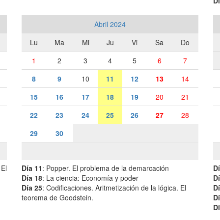
Dí
Abril 2024
Lu
Ma
Mi
Ju
Vi
Sa
Do
1
2
3
4
5
6
7
8
9
10
11
12
13
14
15
16
17
18
19
20
21
22
23
24
25
26
27
28
29
30
 El
Día 11
: Popper. El problema de la demarcación
Dí
Día 18
: La ciencia: Economía y poder
Dí
Día 25
: Codificaciones. Aritmetización de la lógica. El
Dí
teorema de Goodstein.
Dí
Dí