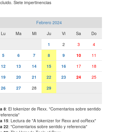
cluido. Siete impertinencias
Febrero 2024
Lu
Ma
Mi
Ju
Vi
Sa
Do
1
2
3
4
5
6
7
8
9
10
11
12
13
14
15
16
17
18
19
20
21
22
23
24
25
26
27
28
29
a 8
: El tokenizer de Rexx. "Comentarios sobre sentido
referencia"
a 15
: Lectura de "A tokenizer for Rexx and ooRexx"
a 22
: "Comentarios sobre sentido y referencia"