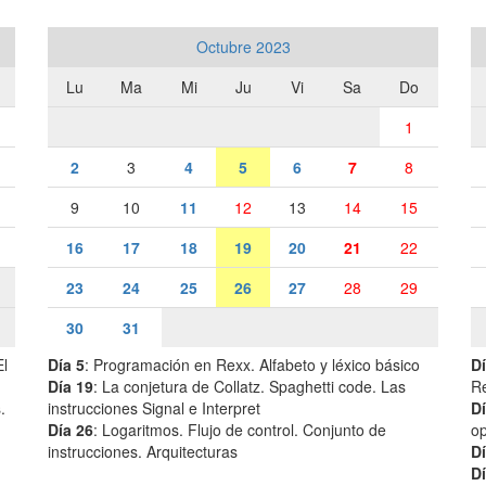
Octubre 2023
Lu
Ma
Mi
Ju
Vi
Sa
Do
1
2
3
4
5
6
7
8
9
10
11
12
13
14
15
16
17
18
19
20
21
22
23
24
25
26
27
28
29
30
31
El
Día 5
: Programación en Rexx. Alfabeto y léxico básico
Dí
Día 19
: La conjetura de Collatz. Spaghetti code. Las
R
.
instrucciones Signal e Interpret
Dí
Día 26
: Logaritmos. Flujo de control. Conjunto de
op
instrucciones. Arquitecturas
Dí
Dí