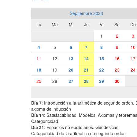
Septiembre 2023
Lu
Ma
Mi
Ju
Vi
Sa
Do
1
2
3
4
5
6
7
8
9
10
11
12
13
14
15
16
17
18
19
20
21
22
23
24
25
26
27
28
29
30
Día 7
: Introducción a la aritmética de segundo orden. 
axioma de inducción
Día 14
: Satisfactibilidad. Modelos. Axiomas y teoremas
Categoricidad
Día 21
: Espacios no euclidianos. Geodésicas.
Categoricidad de la aritmética de segundo orden