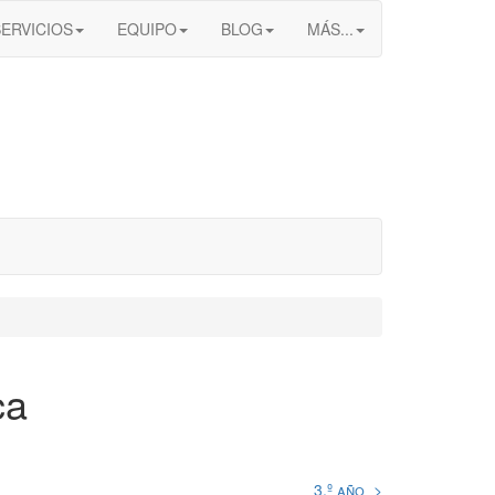
SERVICIOS
EQUIPO
BLOG
MÁS...
ca
3.º año >