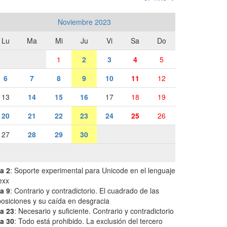
Noviembre 2023
Lu
Ma
Mi
Ju
Vi
Sa
Do
1
2
3
4
5
6
7
8
9
10
11
12
13
14
15
16
17
18
19
20
21
22
23
24
25
26
27
28
29
30
a 2
: Soporte experimental para Unicode en el lenguaje
exx
a 9
: Contrario y contradictorio. El cuadrado de las
osiciones y su caída en desgracia
a 23
: Necesario y suficiente. Contrario y contradictorio
a 30
: Todo está prohibido. La exclusión del tercero