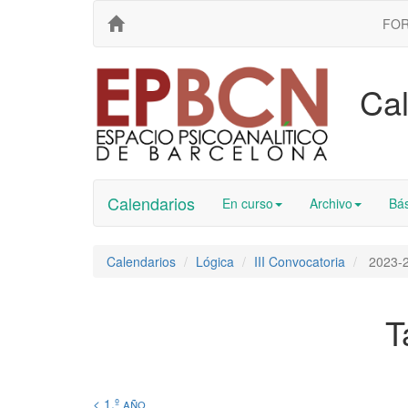
FO
Cal
Calendarios
En curso
Archivo
Bás
Calendarios
Lógica
III Convocatoria
2023-
T
< 1.º año