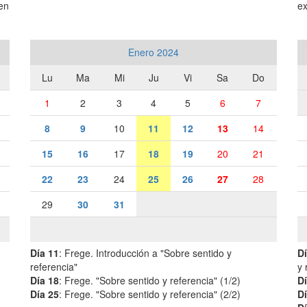
den
ex
Enero 2024
Lu
Ma
Mi
Ju
Vi
Sa
Do
1
2
3
4
5
6
7
8
9
10
11
12
13
14
15
16
17
18
19
20
21
22
23
24
25
26
27
28
29
30
31
Día 11
: Frege. Introducción a "Sobre sentido y
Dí
referencia"
y 
Día 18
: Frege. "Sobre sentido y referencia" (1/2)
Dí
Día 25
: Frege. "Sobre sentido y referencia" (2/2)
Dí