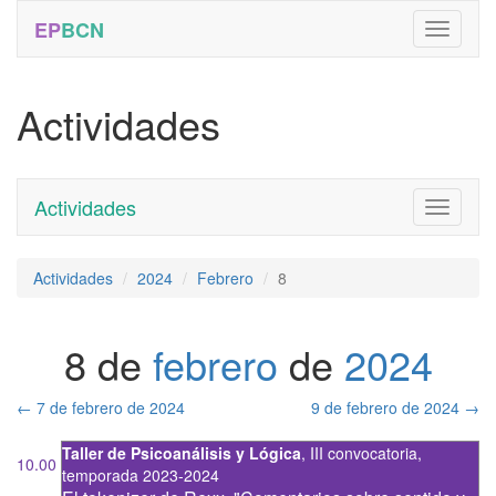
EP
BCN
Actividades
Actividades
Toggle
navigati
Actividades
2024
Febrero
8
8 de
febrero
de
2024
←
7 de febrero de 2024
9 de febrero de 2024
→
Taller de Psicoanálisis y Lógica
,
III convocatoria
,
10.00
temporada 2023-2024