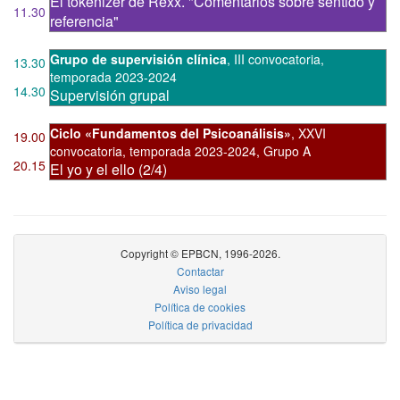
El tokenizer de Rexx. "Comentarios sobre sentido y
11.30
referencia"
Grupo de supervisión clínica
,
III convocatoria
,
13.30
temporada 2023-2024
14.30
Supervisión grupal
Ciclo «Fundamentos del Psicoanálisis»
,
XXVI
19.00
convocatoria
,
temporada 2023-2024, Grupo A
20.15
El yo y el ello (2/4)
Copyright © EPBCN, 1996-2026.
Contactar
Aviso legal
Política de cookies
Política de privacidad