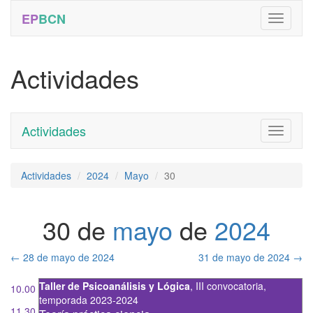
EP
BCN
Actividades
Actividades
Toggle
navigati
Actividades
2024
Mayo
30
30 de
mayo
de
2024
←
28 de mayo de 2024
31 de mayo de 2024
→
Taller de Psicoanálisis y Lógica
,
III convocatoria
,
10.00
temporada 2023-2024
11.30