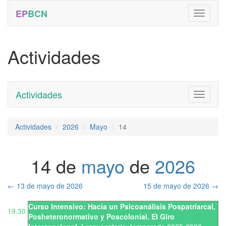
EP
BCN
Actividades
Actividades
Toggle
navigati
Actividades
2026
Mayo
14
14 de
mayo
de
2026
←
13 de mayo de 2026
15 de mayo de 2026
→
Curso Intensivo: Hacia un Psicoanálisis Pospatriarcal,
19.30
Posheteronormativo y Poscolonial. El Giro