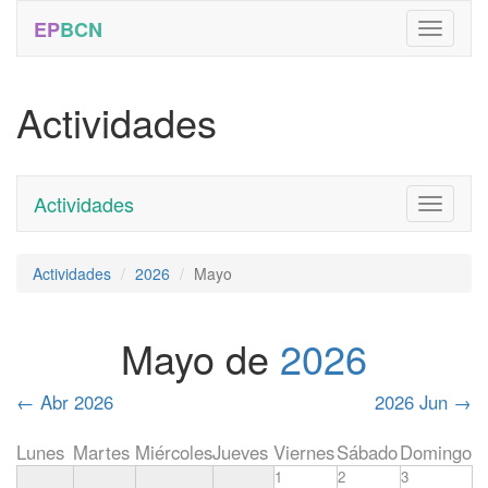
EP
BCN
Actividades
Actividades
Toggle
navigati
Actividades
2026
Mayo
Mayo de
2026
←
Abr 2026
2026 Jun
→
Lunes
Martes
Miércoles
Jueves
Viernes
Sábado
Domingo
1
2
3