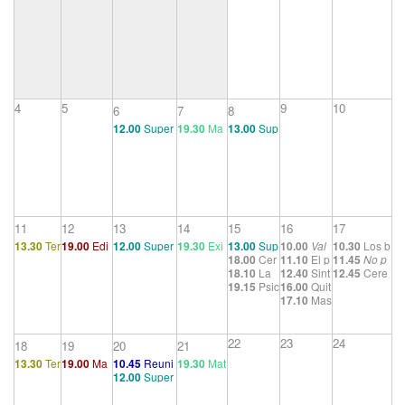
4
5
9
10
6
7
8
12.00
Super
19.30
Ma
13.00
Sup
visión grupal
sculinida
ervisión gr
des
upal
11
12
13
14
15
16
17
13.30
Ter
19.00
Edi
12.00
Super
19.30
Exi
13.00
Sup
10.00
Val
10.30
Los b
18.00
Cer
11.10
El p
11.45
No p
apéutico
po Gay
visión grupal
stenciario
ervisión gr
go lo que
ordes de la
18.10
La
12.40
Sint
12.45
Cere
emonia d
roblema d
uedo con to
1
s trans
upal
hago
. Un r
palabra: sil
19.15
Psic
16.00
Quit
escucha p
onizar
monia de ci
e apertura
e la induc
do
. Narcisis
ecorrido p
encio, paus
17.10
Mas
osis y mu
apenas. S
erdida
erre
ción y el c
mo, cuerpo
or el male
a y elipsis
líbranos d
ndos posi
ubjetivida
riterio de
e identificac
star en el t
el mal.
¿Q
bles. Una
des homo
demarcaci
ión en la clí
rabajo
22
23
24
18
19
20
21
ue no ves
articulació
geneizad
ón: de Hu
nica conte
que soy u
13.30
Ter
19.00
Ma
10.45
Reuni
19.30
Mat
n entre de
as
me a Pop
mporánea
12.00
Super
n sujeto?
apéutico
sculinitie
ón final
ernidades
lirios y mu
per
visión grupal
1
s. Masculi
y paternid
ndos posi