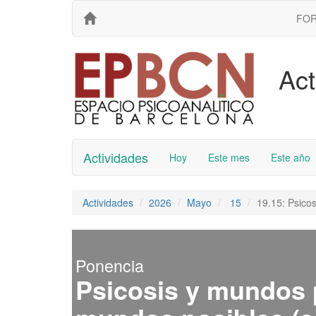
FO
Act
Actividades
Hoy
Este mes
Este año
Actividades
2026
Mayo
15
19.15: Psicos
Ponencia
Psicosis y mundos p