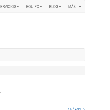
SERVICIOS
EQUIPO
BLOG
MÁS...
a
14.º año >