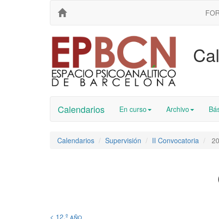
FO
Cal
Calendarios
En curso
Archivo
Bás
Calendarios
Supervisión
II Convocatoria
20
< 12.º año