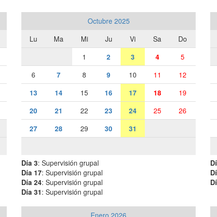
Octubre 2025
Lu
Ma
Mi
Ju
Vi
Sa
Do
1
2
3
4
5
6
7
8
9
10
11
12
13
14
15
16
17
18
19
20
21
22
23
24
25
26
27
28
29
30
31
Día 3
: Supervisión grupal
Dí
Día 17
: Supervisión grupal
Dí
Día 24
: Supervisión grupal
Dí
Día 31
: Supervisión grupal
Enero 2026