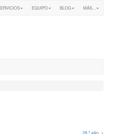
SERVICIOS
EQUIPO
BLOG
MÁS...
28.º año >