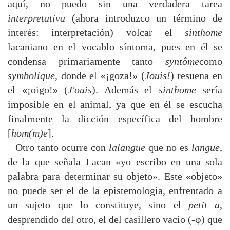
aquí, no puedo sin una verdadera tarea
interpretativa
(ahora introduzco un término de
interés: interpretación) volcar el
sinthome
lacaniano en el vocablo síntoma, pues en él se
condensa primariamente tanto
syntôme
como
symbolique
, donde el «¡goza!» (
Jouis!
) resuena en
el «¡oigo!» (
J'ouis
). Además el
sinthome
sería
imposible en el animal, ya que en él se escucha
finalmente la dicción específica del hombre
[
hom(m)e
].
Otro tanto ocurre con
lalangue
que no es
langue
,
de la que señala Lacan «yo escribo en una sola
palabra para determinar su objeto». Este «objeto»
no puede ser el de la epistemología, enfrentado a
un sujeto que lo constituye, sino el
petit a
,
desprendido del otro, el del casillero vacío (-φ) que