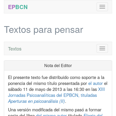
EP
BCN
Textos para pensar
Textos
Toggle
navigati
Nota del Editor
El presente texto fue distribuido como soporte a la
ponencia del mismo título presentada por
el autor
el
sábado 11 de mayo de 2013 a las 16:30 en las
XIII
Jornadas Psicoanalíticas del EPBCN, tituladas
Aperturas en psicoanálisis (II)
.
Una versión modificada del mismo pasó a formar
parte del libro
del mismo autor
titulado
Elogio del