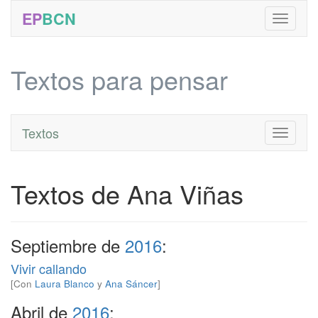
EP
BCN
Textos para pensar
Textos
Toggle
navigati
Textos de Ana Viñas
Septiembre de
2016
:
Vivir callando
[Con
Laura Blanco
y
Ana Sáncer
]
Abril de
2016
: