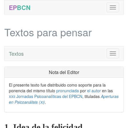
EP
BCN
Textos para pensar
Textos
Toggle
navigati
Nota del Editor
El presente texto fue distribuido como soporte para la
ponencia del mismo título
pronunciada
por
el autor
en las
Jornadas Psicoanalíticas del EPBCN
, tituladas
Aperturas
XXII
en Psicoanálisis (
)
.
XI
1. Idea de la felicidad