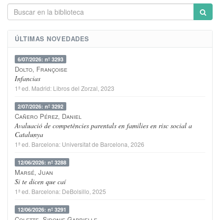
ÚLTIMAS NOVEDADES
6/07/2026: nº 3293
Dolto, Françoise
Infancias
1ª ed.
Madrid
:
Libros del Zorzal
, 2023
2/07/2026: nº 3292
Cañero Pérez, Daniel
Avaluació de competències parentals en families en risc social a
Catalunya
1ª ed.
Barcelona
:
Universitat de Barcelona
, 2026
12/06/2026: nº 3288
Marsé, Juan
Si te dicen que caí
1ª ed.
Barcelona
:
DeBolsillo
, 2025
12/06/2026: nº 3291
Colette, Sidonie-Gabrielle