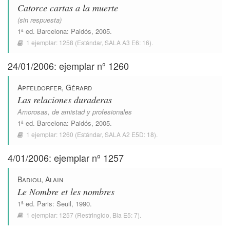
Catorce cartas a la muerte
(sin respuesta)
1ª ed.
Barcelona
:
Paidós
, 2005.
1 ejemplar:
1258
(Estándar,
SALA A3 E6: 16
).
24/01/2006: ejemplar nº 1260
Apfeldorfer, Gérard
Las relaciones duraderas
Amorosas, de amistad y profesionales
1ª ed.
Barcelona
:
Paidós
, 2005.
1 ejemplar:
1260
(Estándar,
SALA A2 E5D: 18
).
4/01/2006: ejemplar nº 1257
Badiou, Alain
Le Nombre et les nombres
1ª ed.
Paris
:
Seuil
, 1990.
1 ejemplar:
1257
(Restringido,
Bla E5: 7
).