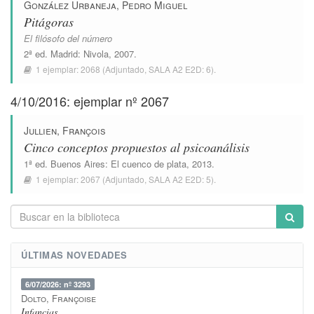
González Urbaneja, Pedro Miguel
Pitágoras
El filósofo del número
2ª ed.
Madrid
:
Nivola
, 2007.
1 ejemplar:
2068
(Adjuntado,
SALA A2 E2D: 6
).
4/10/2016: ejemplar nº 2067
Jullien, François
Cinco conceptos propuestos al psicoanálisis
1ª ed.
Buenos Aires
:
El cuenco de plata
, 2013.
1 ejemplar:
2067
(Adjuntado,
SALA A2 E2D: 5
).
ÚLTIMAS NOVEDADES
6/07/2026: nº 3293
Dolto, Françoise
Infancias