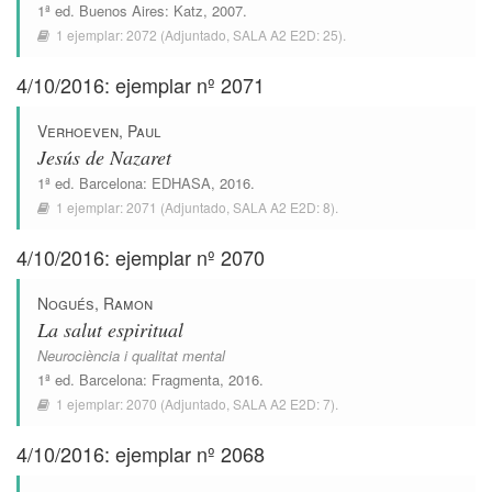
1ª ed.
Buenos Aires
:
Katz
, 2007.
1 ejemplar:
2072
(Adjuntado,
SALA A2 E2D: 25
).
4/10/2016: ejemplar nº 2071
Verhoeven, Paul
Jesús de Nazaret
1ª ed.
Barcelona
:
EDHASA
, 2016.
1 ejemplar:
2071
(Adjuntado,
SALA A2 E2D: 8
).
4/10/2016: ejemplar nº 2070
Nogués, Ramon
La salut espiritual
Neurociència i qualitat mental
1ª ed.
Barcelona
:
Fragmenta
, 2016.
1 ejemplar:
2070
(Adjuntado,
SALA A2 E2D: 7
).
4/10/2016: ejemplar nº 2068