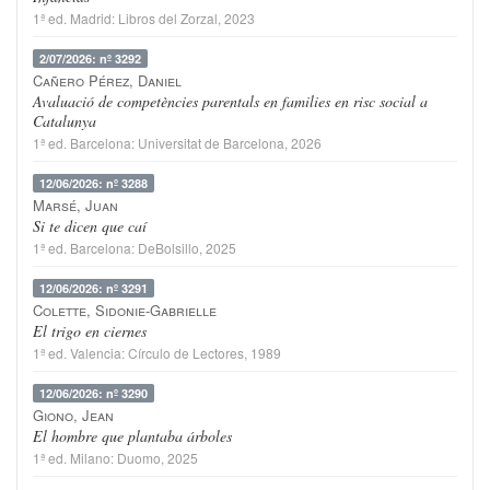
1ª ed.
Madrid
:
Libros del Zorzal
, 2023
2/07/2026: nº 3292
Cañero Pérez, Daniel
Avaluació de competències parentals en families en risc social a
Catalunya
1ª ed.
Barcelona
:
Universitat de Barcelona
, 2026
12/06/2026: nº 3288
Marsé, Juan
Si te dicen que caí
1ª ed.
Barcelona
:
DeBolsillo
, 2025
12/06/2026: nº 3291
Colette, Sidonie-Gabrielle
El trigo en ciernes
1ª ed.
Valencia
:
Círculo de Lectores
, 1989
12/06/2026: nº 3290
Giono, Jean
El hombre que plantaba árboles
1ª ed.
Milano
:
Duomo
, 2025