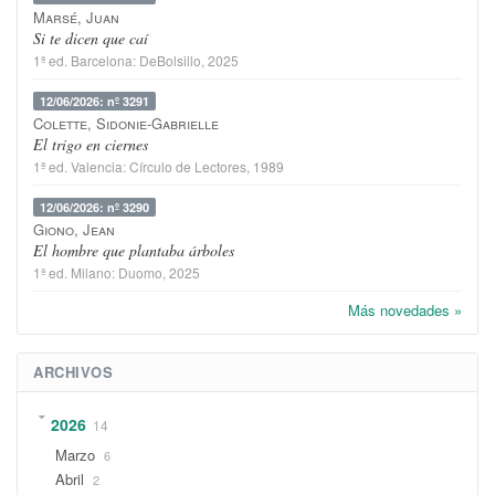
Marsé, Juan
Si te dicen que caí
1ª ed.
Barcelona
:
DeBolsillo
, 2025
12/06/2026: nº 3291
Colette, Sidonie-Gabrielle
El trigo en ciernes
1ª ed.
Valencia
:
Círculo de Lectores
, 1989
12/06/2026: nº 3290
Giono, Jean
El hombre que plantaba árboles
1ª ed.
Milano
:
Duomo
, 2025
Más novedades »
ARCHIVOS
2026
14
Marzo
6
Abril
2