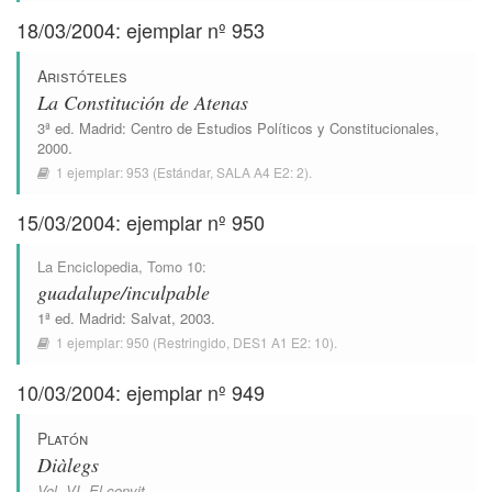
18/03/2004: ejemplar nº 953
Aristóteles
La Constitución de Atenas
3ª ed.
Madrid
:
Centro de Estudios Políticos y Constitucionales
,
2000.
1 ejemplar:
953
(Estándar,
SALA A4 E2: 2
).
15/03/2004: ejemplar nº 950
La Enciclopedia
, Tomo 10:
guadalupe/inculpable
1ª ed.
Madrid
:
Salvat
, 2003.
1 ejemplar:
950
(Restringido,
DES1 A1 E2: 10
).
10/03/2004: ejemplar nº 949
Platón
Diàlegs
Vol. VI. El convit