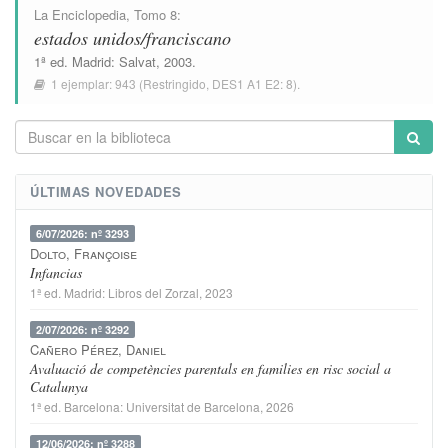
La Enciclopedia
, Tomo 8:
estados unidos/franciscano
1ª ed.
Madrid
:
Salvat
, 2003.
1 ejemplar:
943
(Restringido,
DES1 A1 E2: 8
).
ÚLTIMAS NOVEDADES
6/07/2026: nº 3293
Dolto, Françoise
Infancias
1ª ed.
Madrid
:
Libros del Zorzal
, 2023
2/07/2026: nº 3292
Cañero Pérez, Daniel
Avaluació de competències parentals en families en risc social a
Catalunya
1ª ed.
Barcelona
:
Universitat de Barcelona
, 2026
12/06/2026: nº 3288