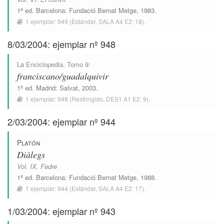
1ª ed.
Barcelona
:
Fundació Bernat Metge
, 1983.
1 ejemplar:
949
(Estándar,
SALA A4 E2: 18
).
8/03/2004: ejemplar nº 948
La Enciclopedia
, Tomo 9:
franciscano/guadalquivir
1ª ed.
Madrid
:
Salvat
, 2003.
1 ejemplar:
948
(Restringido,
DES1 A1 E2: 9
).
2/03/2004: ejemplar nº 944
Platón
Diàlegs
Vol. IX. Fedre
1ª ed.
Barcelona
:
Fundació Bernat Metge
, 1988.
1 ejemplar:
944
(Estándar,
SALA A4 E2: 17
).
1/03/2004: ejemplar nº 943