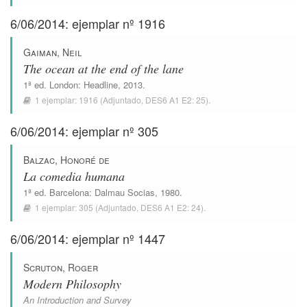
6/06/2014: ejemplar nº 1916
Gaiman, Neil
The ocean at the end of the lane
1ª ed.
London
:
Headline
, 2013.
1 ejemplar:
1916
(Adjuntado,
DES6 A1 E2: 25
).
6/06/2014: ejemplar nº 305
Balzac, Honoré de
La comedia humana
1ª ed.
Barcelona
:
Dalmau Socias
, 1980.
1 ejemplar:
305
(Adjuntado,
DES6 A1 E2: 24
).
6/06/2014: ejemplar nº 1447
Scruton, Roger
Modern Philosophy
An Introduction and Survey