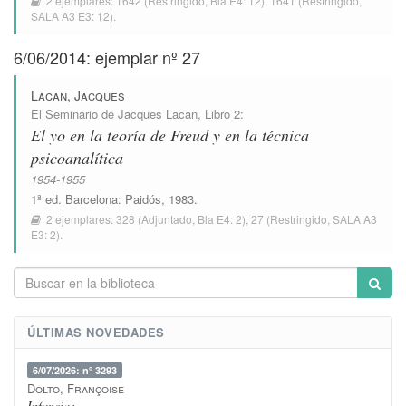
2 ejemplares:
1642
(Restringido,
Bla E4: 12
),
1641
(Restringido,
SALA A3 E3: 12
).
6/06/2014: ejemplar nº 27
Lacan, Jacques
El Seminario de Jacques Lacan
, Libro 2:
El yo en la teoría de Freud y en la técnica
psicoanalítica
1954-1955
1ª ed.
Barcelona
:
Paidós
, 1983.
2 ejemplares:
328
(Adjuntado,
Bla E4: 2
),
27
(Restringido,
SALA A3
E3: 2
).
ÚLTIMAS NOVEDADES
6/07/2026: nº 3293
Dolto, Françoise
Infancias