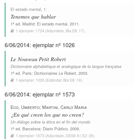
El estado mental
, 1:
Tenemos que hablar
1ª ed.
Madrid
:
El estado mental
, 2011.
1 ejemplar:
1724
(Adjuntado,
Bla E8: 17
).
6/06/2014: ejemplar nº 1026
Le Nouveau Petit Robert
Dictionnaire alphabétique et analogique de la langue française
1ª ed.
Paris
:
Dictionnaires Le Robert
, 2003.
1 ejemplar:
1026
(Estándar,
Bla E8: 19
).
6/06/2014: ejemplar nº 1573
Eco, Umberto
;
Martini, Carlo Maria
¿En qué creen los que no creen?
Un diálogo sobre la ética en el fin del mundo
1ª ed.
Barcelona
:
Diario Público
, 2009.
1 ejemplar:
1573
(Adjuntado,
DES6 A1 E2: 26
).