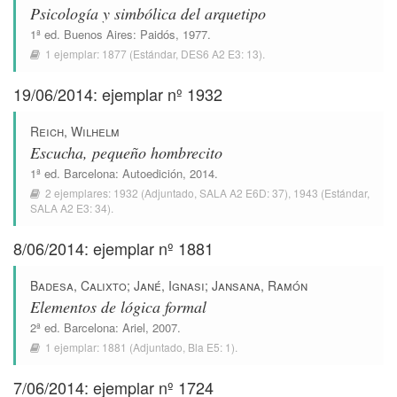
Psicología y simbólica del arquetipo
1ª ed.
Buenos Aires
:
Paidós
, 1977.
1 ejemplar:
1877
(Estándar,
DES6 A2 E3: 13
).
19/06/2014: ejemplar nº 1932
Reich, Wilhelm
Escucha, pequeño hombrecito
1ª ed.
Barcelona
:
Autoedición
, 2014.
2 ejemplares:
1932
(Adjuntado,
SALA A2 E6D: 37
),
1943
(Estándar,
SALA A2 E3: 34
).
8/06/2014: ejemplar nº 1881
Badesa, Calixto
;
Jané, Ignasi
;
Jansana, Ramón
Elementos de lógica formal
2ª ed.
Barcelona
:
Ariel
, 2007.
1 ejemplar:
1881
(Adjuntado,
Bla E5: 1
).
7/06/2014: ejemplar nº 1724