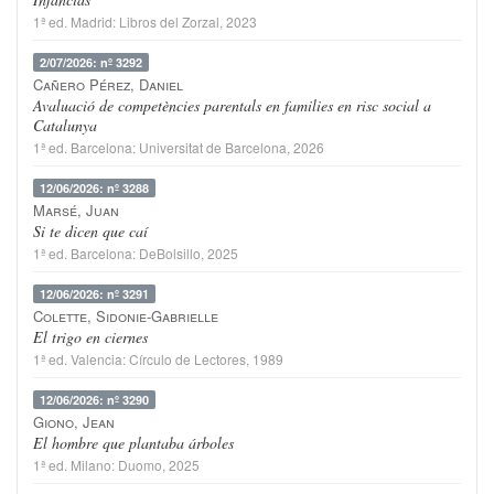
1ª ed.
Madrid
:
Libros del Zorzal
, 2023
2/07/2026: nº 3292
Cañero Pérez, Daniel
Avaluació de competències parentals en families en risc social a
Catalunya
1ª ed.
Barcelona
:
Universitat de Barcelona
, 2026
12/06/2026: nº 3288
Marsé, Juan
Si te dicen que caí
1ª ed.
Barcelona
:
DeBolsillo
, 2025
12/06/2026: nº 3291
Colette, Sidonie-Gabrielle
El trigo en ciernes
1ª ed.
Valencia
:
Círculo de Lectores
, 1989
12/06/2026: nº 3290
Giono, Jean
El hombre que plantaba árboles
1ª ed.
Milano
:
Duomo
, 2025