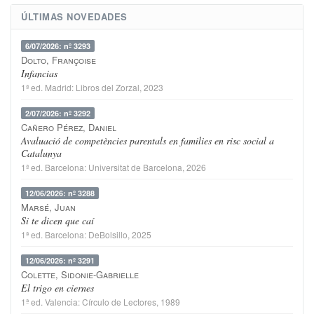
ÚLTIMAS NOVEDADES
6/07/2026: nº 3293
Dolto, Françoise
Infancias
1ª ed.
Madrid
:
Libros del Zorzal
, 2023
2/07/2026: nº 3292
Cañero Pérez, Daniel
Avaluació de competències parentals en families en risc social a
Catalunya
1ª ed.
Barcelona
:
Universitat de Barcelona
, 2026
12/06/2026: nº 3288
Marsé, Juan
Si te dicen que caí
1ª ed.
Barcelona
:
DeBolsillo
, 2025
12/06/2026: nº 3291
Colette, Sidonie-Gabrielle
El trigo en ciernes
1ª ed.
Valencia
:
Círculo de Lectores
, 1989