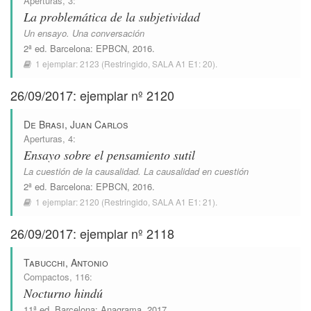
Aperturas
, 3:
La problemática de la subjetividad
Un ensayo. Una conversación
2ª ed.
Barcelona
:
EPBCN
, 2016.
1 ejemplar:
2123
(Restringido,
SALA A1 E1: 20
).
26/09/2017: ejemplar nº 2120
De Brasi, Juan Carlos
Aperturas
, 4:
Ensayo sobre el pensamiento sutil
La cuestión de la causalidad. La causalidad en cuestión
2ª ed.
Barcelona
:
EPBCN
, 2016.
1 ejemplar:
2120
(Restringido,
SALA A1 E1: 21
).
26/09/2017: ejemplar nº 2118
Tabucchi, Antonio
Compactos
, 116:
Nocturno hindú
11ª ed.
Barcelona
:
Anagrama
, 2017.