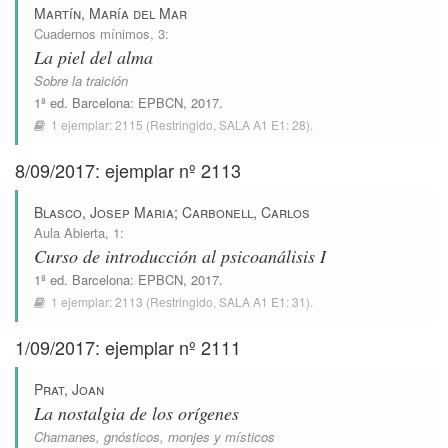
Martín, María del Mar
Cuadernos mínimos
, 3:
La piel del alma
Sobre la traición
1ª ed.
Barcelona
:
EPBCN
, 2017.
1 ejemplar:
2115
(Restringido,
SALA A1 E1: 28
).
8/09/2017: ejemplar nº 2113
Blasco, Josep Maria
;
Carbonell, Carlos
Aula Abierta
, 1:
Curso de introducción al psicoanálisis I
1ª ed.
Barcelona
:
EPBCN
, 2017.
1 ejemplar:
2113
(Restringido,
SALA A1 E1: 31
).
1/09/2017: ejemplar nº 2111
Prat, Joan
La nostalgia de los orígenes
Chamanes, gnósticos, monjes y místicos