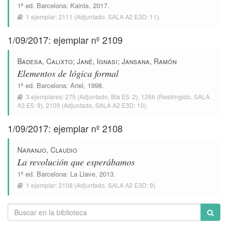
1ª ed.
Barcelona
:
Kairós
, 2017.
1 ejemplar:
2111
(Adjuntado,
SALA A2 E3D: 11
).
1/09/2017: ejemplar nº 2109
Badesa, Calixto
;
Jané, Ignasi
;
Jansana, Ramón
Elementos de lógica formal
1ª ed.
Barcelona
:
Ariel
, 1998.
3 ejemplares:
275
(Adjuntado,
Bla E5: 2
),
1266
(Restringido,
SALA
A3 E5: 9
),
2109
(Adjuntado,
SALA A2 E3D: 10
).
1/09/2017: ejemplar nº 2108
Naranjo, Claudio
La revolución que esperábamos
1ª ed.
Barcelona
:
La Llave
, 2013.
1 ejemplar:
2108
(Adjuntado,
SALA A2 E3D: 9
).