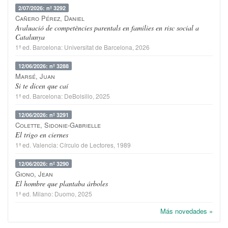
2/07/2026: nº 3292
Cañero Pérez, Daniel
Avaluació de competències parentals en families en risc social a
Catalunya
1ª ed.
Barcelona
:
Universitat de Barcelona
, 2026
12/06/2026: nº 3288
Marsé, Juan
Si te dicen que caí
1ª ed.
Barcelona
:
DeBolsillo
, 2025
12/06/2026: nº 3291
Colette, Sidonie-Gabrielle
El trigo en ciernes
1ª ed.
Valencia
:
Círculo de Lectores
, 1989
12/06/2026: nº 3290
Giono, Jean
El hombre que plantaba árboles
1ª ed.
Milano
:
Duomo
, 2025
Más novedades »