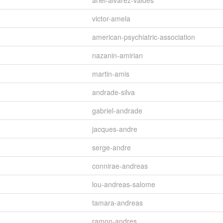
ariel-alvarez-valdes
victor-amela
american-psychiatric-association
nazanin-amirian
martin-amis
andrade-silva
gabriel-andrade
jacques-andre
serge-andre
connirae-andreas
lou-andreas-salome
tamara-andreas
ramon-andres