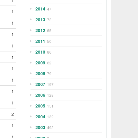
1
2014
47
1
2013
72
1
2012
65
1
2011
50
1
2010
86
1
2009
62
1
2008
79
1
2007
197
1
2006
128
1
2005
151
2
2004
132
1
2003
492
1