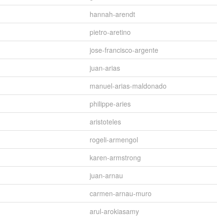
hannah-arendt
pietro-aretino
jose-francisco-argente
juan-arias
manuel-arias-maldonado
philippe-aries
aristoteles
rogeli-armengol
karen-armstrong
juan-arnau
carmen-arnau-muro
arul-arokiasamy