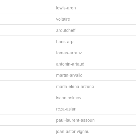
lewis-aron
voltaire
aroutcheff
hans-arp
tomas-arranz
antonin-artaud
martin-arvallo
maria-elena-arzeno
isaac-asimov
reza-aslan
paul-laurent-assoun
joan-astor-vignau