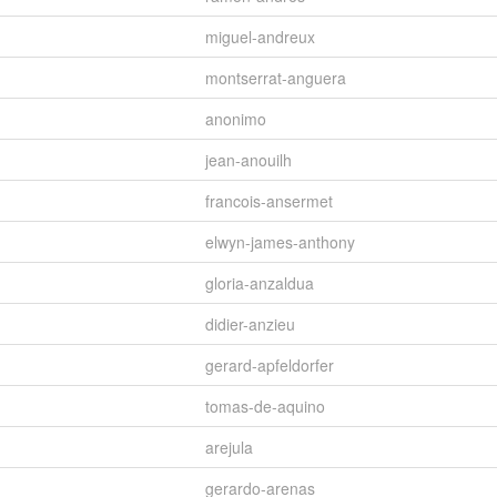
miguel-andreux
montserrat-anguera
anonimo
jean-anouilh
francois-ansermet
elwyn-james-anthony
gloria-anzaldua
didier-anzieu
gerard-apfeldorfer
tomas-de-aquino
arejula
gerardo-arenas