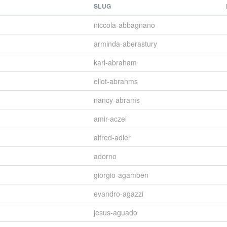
SLUG
niccola-abbagnano
arminda-aberastury
karl-abraham
eliot-abrahms
nancy-abrams
amir-aczel
alfred-adler
adorno
giorgio-agamben
evandro-agazzi
jesus-aguado