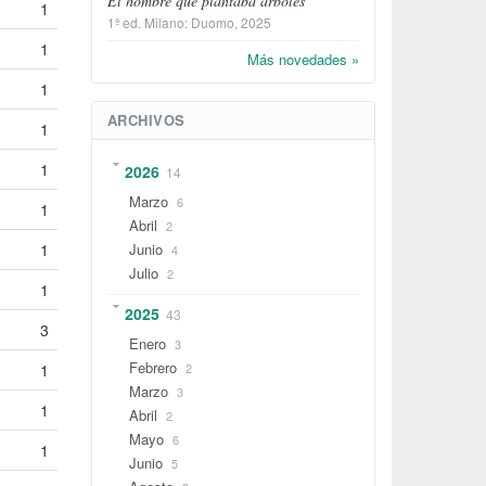
El hombre que plantaba árboles
1
1ª ed.
Milano
:
Duomo
, 2025
1
Más novedades »
1
ARCHIVOS
1
1
2026
14
Marzo
6
1
Abril
2
1
Junio
4
Julio
2
1
2025
43
3
Enero
3
Febrero
1
2
Marzo
3
1
Abril
2
Mayo
6
1
Junio
5