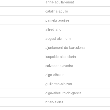
anna-aguilar-amat
catalina-aguilo
pamela-aguirre
alfred-aho
august-aichhorn
ajuntament-de-barcelona
leopoldo-alas-clarin
salvador-alavedra
olga-albizuri
guillermo-albizuri
olga-albizurri-de-garcia
brian-aldiss