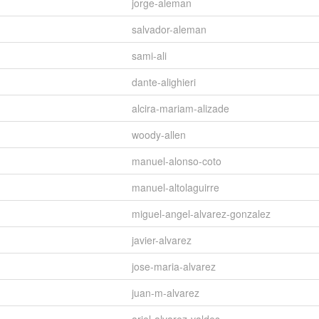
jorge-aleman
salvador-aleman
sami-ali
dante-alighieri
alcira-mariam-alizade
woody-allen
manuel-alonso-coto
manuel-altolaguirre
miguel-angel-alvarez-gonzalez
javier-alvarez
jose-maria-alvarez
juan-m-alvarez