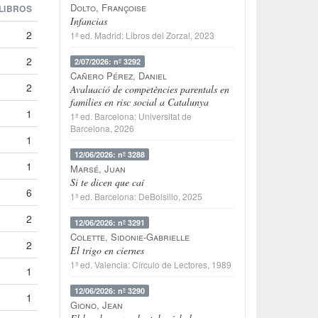
Dolto, Françoise
LIBROS
Infancias
2
1ª ed.
Madrid
:
Libros del Zorzal
, 2023
2
2/07/2026: nº 3292
Cañero Pérez, Daniel
2
Avaluació de competències parentals en
families en risc social a Catalunya
1
1ª ed.
Barcelona
:
Universitat de
Barcelona
, 2026
1
12/06/2026: nº 3288
1
Marsé, Juan
Si te dicen que caí
6
1ª ed.
Barcelona
:
DeBolsillo
, 2025
2
12/06/2026: nº 3291
Colette, Sidonie-Gabrielle
2
El trigo en ciernes
1ª ed.
Valencia
:
Círculo de Lectores
, 1989
1
12/06/2026: nº 3290
1
Giono, Jean