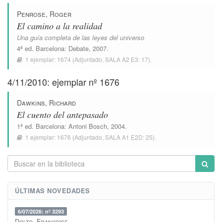
Penrose, Roger
El camino a la realidad
Una guía completa de las leyes del universo
4ª ed.
Barcelona
:
Debate
, 2007.
1 ejemplar:
1674
(Adjuntado,
SALA A2 E3: 17
).
4/11/2010: ejemplar nº 1676
Dawkins, Richard
El cuento del antepasado
1ª ed.
Barcelona
:
Antoni Bosch
, 2004.
1 ejemplar:
1676
(Adjuntado,
SALA A1 E2D: 25
).
ÚLTIMAS NOVEDADES
6/07/2026: nº 3293
Dolto, Françoise