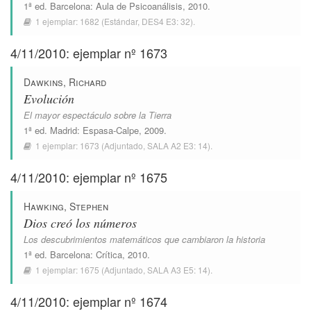
1ª ed.
Barcelona
:
Aula de Psicoanálisis
, 2010.
1 ejemplar:
1682
(Estándar,
DES4 E3: 32
).
4/11/2010: ejemplar nº 1673
Dawkins, Richard
Evolución
El mayor espectáculo sobre la Tierra
1ª ed.
Madrid
:
Espasa-Calpe
, 2009.
1 ejemplar:
1673
(Adjuntado,
SALA A2 E3: 14
).
4/11/2010: ejemplar nº 1675
Hawking, Stephen
Dios creó los números
Los descubrimientos matemáticos que cambiaron la historia
1ª ed.
Barcelona
:
Crítica
, 2010.
1 ejemplar:
1675
(Adjuntado,
SALA A3 E5: 14
).
4/11/2010: ejemplar nº 1674