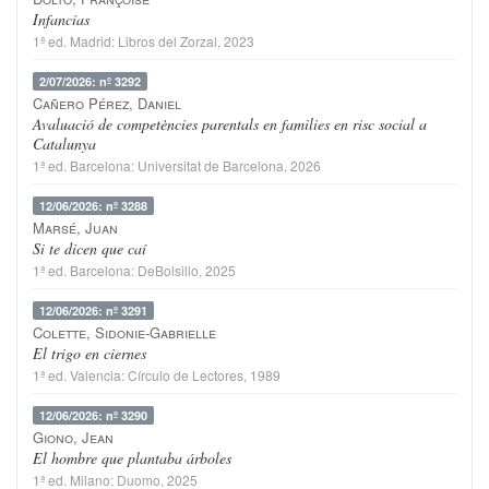
Infancias
1ª ed.
Madrid
:
Libros del Zorzal
, 2023
2/07/2026: nº 3292
Cañero Pérez, Daniel
Avaluació de competències parentals en families en risc social a
Catalunya
1ª ed.
Barcelona
:
Universitat de Barcelona
, 2026
12/06/2026: nº 3288
Marsé, Juan
Si te dicen que caí
1ª ed.
Barcelona
:
DeBolsillo
, 2025
12/06/2026: nº 3291
Colette, Sidonie-Gabrielle
El trigo en ciernes
1ª ed.
Valencia
:
Círculo de Lectores
, 1989
12/06/2026: nº 3290
Giono, Jean
El hombre que plantaba árboles
1ª ed.
Milano
:
Duomo
, 2025