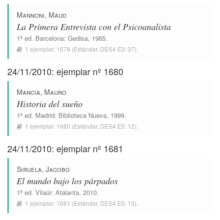
Mannoni, Maud
La Primera Entrevista con el Psicoanalista
1ª ed.
Barcelona
:
Gedisa
, 1965.
1 ejemplar:
1678
(Estándar,
DES4 E3: 37
).
24/11/2010: ejemplar nº 1680
Mancia, Mauro
Historia del sueño
1ª ed.
Madrid
:
Biblioteca Nueva
, 1999.
1 ejemplar:
1680
(Estándar,
DES4 E5: 12
).
24/11/2010: ejemplar nº 1681
Siruela, Jacobo
El mundo bajo los párpados
1ª ed.
Vilaür
:
Atalanta
, 2010.
1 ejemplar:
1681
(Estándar,
DES4 E5: 13
).