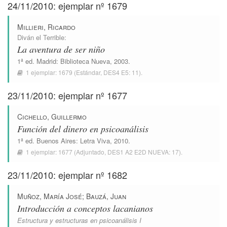
24/11/2010: ejemplar nº 1679
Millieri, Ricardo
Diván el Terrible
:
La aventura de ser niño
1ª ed.
Madrid
:
Biblioteca Nueva
, 2003.
1 ejemplar:
1679
(Estándar,
DES4 E5: 11
).
23/11/2010: ejemplar nº 1677
Cichello, Guillermo
Función del dinero en psicoanálisis
1ª ed.
Buenos Aires
:
Letra Viva
, 2010.
1 ejemplar:
1677
(Adjuntado,
DES1 A2 E2D NUEVA: 17
).
23/11/2010: ejemplar nº 1682
Muñoz, María José
;
Bauzá, Juan
Introducción a conceptos lacanianos
Estructura y estructuras en psicoanálisis I