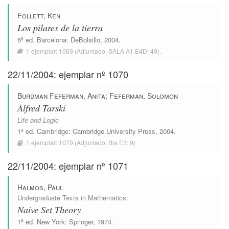
Follett, Ken
Los pilares de la tierra
6ª ed.
Barcelona
:
DeBolsillo
, 2004.
1 ejemplar:
1069
(Adjuntado,
SALA A1 E4D: 49
).
22/11/2004: ejemplar nº 1070
Burdman Feferman, Anita
;
Feferman, Solomon
Alfred Tarski
Life and Logic
1ª ed.
Cambridge
:
Cambridge University Press
, 2004.
1 ejemplar:
1070
(Adjuntado,
Bla E3: 9
).
22/11/2004: ejemplar nº 1071
Halmos, Paul
Undergraduate Texts in Mathematics
:
Naive Set Theory
1ª ed.
New York
:
Springer
, 1974.