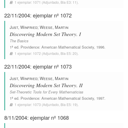
1 ejemplar:
1071
(Adjuntado,
Bla E3: 11
).
22/11/2004: ejemplar nº 1072
Just, Winfried
;
Weese, Martin
Discovering Modern Set Theory. I
The Basics
1ª ed.
Providence
:
American Mathematical Society
, 1996.
1 ejemplar:
1072
(Adjuntado,
Bla E5: 20
).
22/11/2004: ejemplar nº 1073
Just, Winfried
;
Weese, Martin
Discovering Modern Set Theory. II
Set-Theoretic Tools for Every Mathematicias
1ª ed.
Providence
:
American Mathematical Society
, 1997.
1 ejemplar:
1073
(Adjuntado,
Bla E5: 19
).
8/11/2004: ejemplar nº 1068