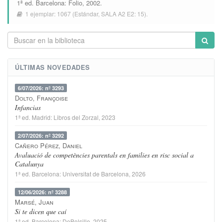
1ª ed.
Barcelona
:
Folio
, 2002.
1 ejemplar:
1067
(Estándar,
SALA A2 E2: 15
).
ÚLTIMAS NOVEDADES
6/07/2026: nº 3293
Dolto, Françoise
Infancias
1ª ed.
Madrid
:
Libros del Zorzal
, 2023
2/07/2026: nº 3292
Cañero Pérez, Daniel
Avaluació de competències parentals en families en risc social a
Catalunya
1ª ed.
Barcelona
:
Universitat de Barcelona
, 2026
12/06/2026: nº 3288
Marsé, Juan
Si te dicen que caí
1ª ed.
Barcelona
:
DeBolsillo
, 2025