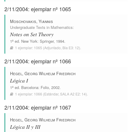
2/11/2004: ejemplar nº 1065
Moschovakis, Yiannis
Undergraduate Texts in Mathematics
:
Notes on Set Theory
1ª ed.
New York
:
Springer
, 1994.
1 ejemplar:
1065
(Adjuntado,
Bla E3: 12
).
2/11/2004: ejemplar nº 1066
Hegel, Georg Wilhelm Friedrich
Lógica I
1ª ed.
Barcelona
:
Folio
, 2002.
1 ejemplar:
1066
(Estándar,
SALA A2 E2: 14
).
2/11/2004: ejemplar nº 1067
Hegel, Georg Wilhelm Friedrich
Lógica II y III