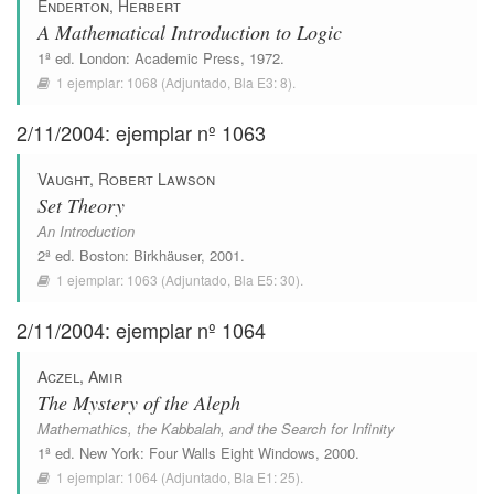
Enderton, Herbert
A Mathematical Introduction to Logic
1ª ed.
London
:
Academic Press
, 1972.
1 ejemplar:
1068
(Adjuntado,
Bla E3: 8
).
2/11/2004: ejemplar nº 1063
Vaught, Robert Lawson
Set Theory
An Introduction
2ª ed.
Boston
:
Birkhäuser
, 2001.
1 ejemplar:
1063
(Adjuntado,
Bla E5: 30
).
2/11/2004: ejemplar nº 1064
Aczel, Amir
The Mystery of the Aleph
Mathemathics, the Kabbalah, and the Search for Infinity
1ª ed.
New York
:
Four Walls Eight Windows
, 2000.
1 ejemplar:
1064
(Adjuntado,
Bla E1: 25
).