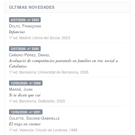
ÚLTIMAS NOVEDADES
6/07/2026: nº 3293
Dolto, Françoise
Infancias
1ª ed.
Madrid
:
Libros del Zorzal
, 2023
2/07/2026: nº 3292
Cañero Pérez, Daniel
Avaluació de competències parentals en families en risc social a
Catalunya
1ª ed.
Barcelona
:
Universitat de Barcelona
, 2026
12/06/2026: nº 3288
Marsé, Juan
Si te dicen que caí
1ª ed.
Barcelona
:
DeBolsillo
, 2025
12/06/2026: nº 3291
Colette, Sidonie-Gabrielle
El trigo en ciernes
1ª ed.
Valencia
:
Círculo de Lectores
, 1989