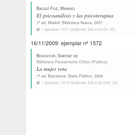
Baldiz Foz, Manuel
El psicoanálisis y las psicoterapias
1ª ed.
Madrid
:
Biblioteca Nueva
, 2007.
1 ejemplar:
1571
(Estándar,
SALA A3 E4: 35
).
16/11/2009: ejemplar nº 1572
Beauvoir, Simone de
Biblioteca Pensamiento Crítico (Público)
:
La mujer rota
1ª ed.
Barcelona
:
Diario Público
, 2009.
1 ejemplar:
1572
(Estándar,
SALA A2 E4D: 25
).