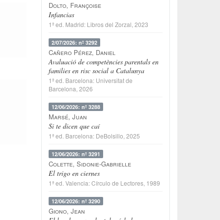
Dolto, Françoise
Infancias
1ª ed.
Madrid
:
Libros del Zorzal
, 2023
2/07/2026: nº 3292
Cañero Pérez, Daniel
Avaluació de competències parentals en
families en risc social a Catalunya
1ª ed.
Barcelona
:
Universitat de
Barcelona
, 2026
12/06/2026: nº 3288
Marsé, Juan
Si te dicen que caí
1ª ed.
Barcelona
:
DeBolsillo
, 2025
12/06/2026: nº 3291
Colette, Sidonie-Gabrielle
El trigo en ciernes
1ª ed.
Valencia
:
Círculo de Lectores
, 1989
12/06/2026: nº 3290
Giono, Jean