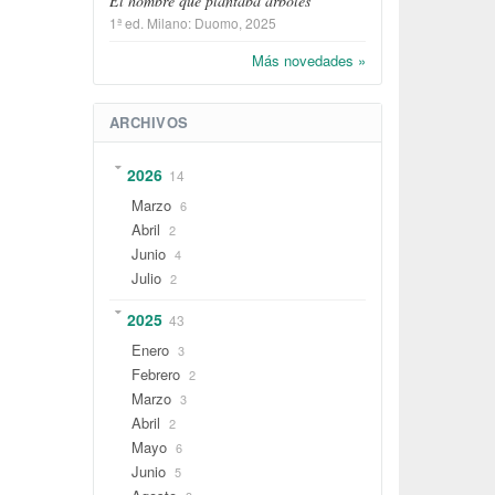
El hombre que plantaba árboles
1ª ed.
Milano
:
Duomo
, 2025
Más novedades »
ARCHIVOS
2026
14
Marzo
6
Abril
2
Junio
4
Julio
2
2025
43
Enero
3
Febrero
2
Marzo
3
Abril
2
Mayo
6
Junio
5