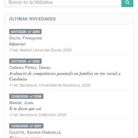
ÚLTIMAS NOVEDADES
6/07/2026: nº 3293
Dolto, Françoise
Infancias
1ª ed.
Madrid
:
Libros del Zorzal
, 2023
2/07/2026: nº 3292
Cañero Pérez, Daniel
Avaluació de competències parentals en families en risc social a
Catalunya
1ª ed.
Barcelona
:
Universitat de Barcelona
, 2026
12/06/2026: nº 3288
Marsé, Juan
Si te dicen que caí
1ª ed.
Barcelona
:
DeBolsillo
, 2025
12/06/2026: nº 3291
Colette, Sidonie-Gabrielle
El trigo en ciernes