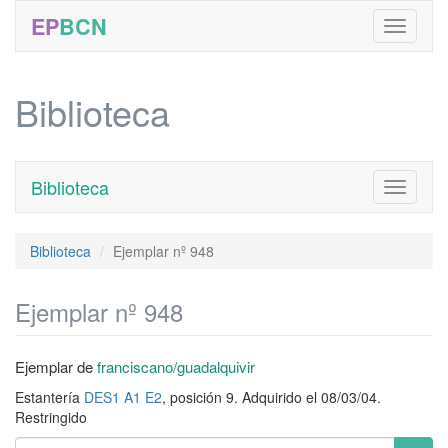
EP
BCN
Biblioteca
Biblioteca
Toggle
navigati
Biblioteca
Ejemplar nº 948
Ejemplar nº 948
Ejemplar de
franciscano/guadalquivir
Estantería
DES1 A1 E2
, posición 9. Adquirido el 08/03/04.
Restringido