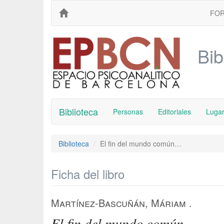
FO
Bib
Biblioteca
Personas
Editoriales
Luga
Biblioteca
El fin del mundo común…
Ficha del libro
Martínez-Bascuñán, Máriam
.
El fin del mundo común