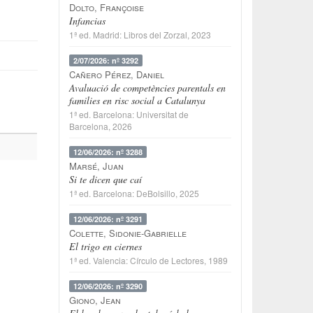
Dolto, Françoise
Infancias
1ª ed.
Madrid
:
Libros del Zorzal
, 2023
2/07/2026: nº 3292
Cañero Pérez, Daniel
Avaluació de competències parentals en
families en risc social a Catalunya
1ª ed.
Barcelona
:
Universitat de
Barcelona
, 2026
12/06/2026: nº 3288
Marsé, Juan
Si te dicen que caí
1ª ed.
Barcelona
:
DeBolsillo
, 2025
12/06/2026: nº 3291
Colette, Sidonie-Gabrielle
El trigo en ciernes
1ª ed.
Valencia
:
Círculo de Lectores
, 1989
12/06/2026: nº 3290
Giono, Jean