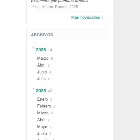
El hombre que plantaba árboles
1ª ed.
Milano
:
Duomo
, 2025
Más novedades »
ARCHIVOS
2026
14
Marzo
6
Abril
2
Junio
4
Julio
2
2025
43
Enero
3
Febrero
2
Marzo
3
Abril
2
Mayo
6
Junio
5