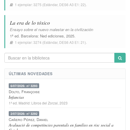
1 ejemplar:
3275
(Estándar,
DES6 A3 E1: 22
).
La era de lo tóxico
Ensayo sobre el nuevo malestar en la civilización
1ª ed.
Barcelona
:
Ned ediciones
, 2025.
1 ejemplar:
3274
(Estándar,
DES6 A3 E1: 21
).
ÚLTIMAS NOVEDADES
6/07/2026: nº 3293
Dolto, Françoise
Infancias
1ª ed.
Madrid
:
Libros del Zorzal
, 2023
2/07/2026: nº 3292
Cañero Pérez, Daniel
Avaluació de competències parentals en families en risc social a