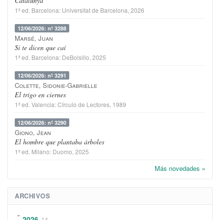
Catalunya
1ª ed.
Barcelona
:
Universitat de Barcelona
, 2026
12/06/2026: nº 3288
Marsé, Juan
Si te dicen que caí
1ª ed.
Barcelona
:
DeBolsillo
, 2025
12/06/2026: nº 3291
Colette, Sidonie-Gabrielle
El trigo en ciernes
1ª ed.
Valencia
:
Círculo de Lectores
, 1989
12/06/2026: nº 3290
Giono, Jean
El hombre que plantaba árboles
1ª ed.
Milano
:
Duomo
, 2025
Más novedades »
ARCHIVOS
2026
14