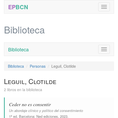
EP
BCN
Biblioteca
Biblioteca
Toggle
navigati
Biblioteca
Personas
Leguil, Clotilde
Leguil, Clotilde
2 libros en la biblioteca
Ceder no es consentir
Un abordaje clínico y político del consentimiento
1ª ed.
Barcelona
:
Ned ediciones
, 2023.