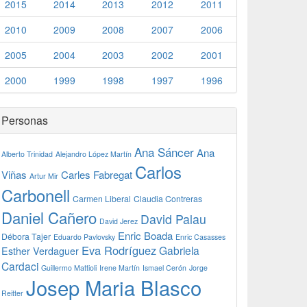
2015
2014
2013
2012
2011
2010
2009
2008
2007
2006
2005
2004
2003
2002
2001
2000
1999
1998
1997
1996
Personas
Ana Sáncer
Ana
Alberto Trinidad
Alejandro López Martín
Carlos
Viñas
Carles Fabregat
Artur Mir
Carbonell
Carmen Liberal
Claudia Contreras
Daniel Cañero
David Palau
David Jerez
Enric Boada
Débora Tajer
Eduardo Pavlovsky
Enric Casasses
Eva Rodríguez
Gabriela
Esther Verdaguer
Cardaci
Guillermo Mattioli
Irene Martín
Ismael Cerón
Jorge
Josep Maria Blasco
Reitter