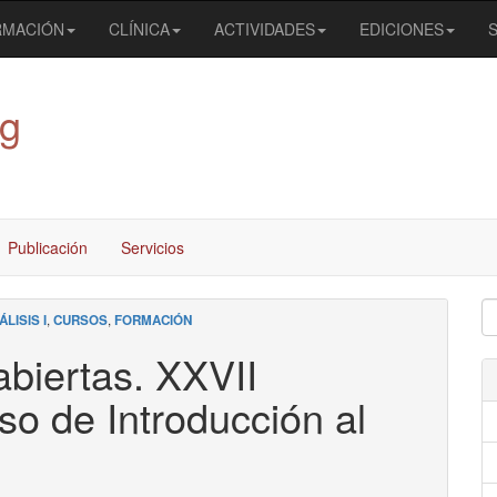
RMACIÓN
CLÍNICA
ACTIVIDADES
EDICIONES
og
Publicación
Servicios
LISIS I
,
CURSOS
,
FORMACIÓN
abiertas. XXVII
so de Introducción al