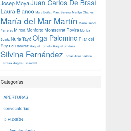
Juan Carlos De Brasi
Josep Moya
Laura Blanco
Marc Boillat
Marc Serena
Marilyn Charles
María del Mar Martín
María Isabel
Montserrat Rovira
Mireia Monforte
Ferreres
Mónica
Olga Palomino
Nuria Tayó
Pilar del
Boada
Rey
Pol Ramírez
Raquel Fornells
Raquel Jiménez
Silvina Fernández
Tomàs Arias
Valeria
Ferreira
Àngels Escandell
Categorías
APERTURAS
convocatorias
DIFUSIÓN
Ayuntamiento