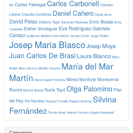
Carlos Carbonell
Carles Fabregat
Carmen
Mir
Daniel Cañero
Liberal
Claudia Contreras
David Jerez
David Palau
Enric Boada
Débora Tajer
Eduardo Pavlovsky
Enric
Eva Rodríguez
Gabriela
Esther Verdaguer
Casasses
Cardaci
Guillermo Mattioli
Irene Martín
Ismael Cerón
Jorge Reitter
Josep Maria Blasco
Josep Moya
Juan Carlos De Brasi
Laura Blanco
Marc
María del Mar
Boillat
Marc Serena
Marilyn Charles
Martín
Montserrat
Mireia Monforte
María Isabel Ferreres
Olga Palomino
Rovira
Nuria Tayó
Pilar
Mónica Boada
Silvina
del Rey
Pol Ramírez
Raquel Fornells
Raquel Jiménez
Fernández
Tomàs Arias
Valeria Ferreira
Àngels Escandell
Categorías