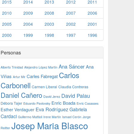
2015
2014
2013
2012
2011
2010
2009
2008
2007
2006
2005
2004
2003
2002
2001
2000
1999
1998
1997
1996
Personas
Ana Sáncer
Ana
Alberto Trinidad
Alejandro López Martín
Carlos
Viñas
Carles Fabregat
Artur Mir
Carbonell
Carmen Liberal
Claudia Contreras
Daniel Cañero
David Palau
David Jerez
Enric Boada
Débora Tajer
Eduardo Pavlovsky
Enric Casasses
Eva Rodríguez
Gabriela
Esther Verdaguer
Cardaci
Guillermo Mattioli
Irene Martín
Ismael Cerón
Jorge
Josep Maria Blasco
Reitter