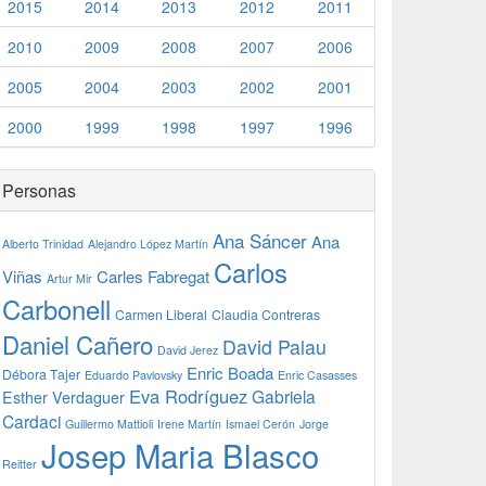
2015
2014
2013
2012
2011
2010
2009
2008
2007
2006
2005
2004
2003
2002
2001
2000
1999
1998
1997
1996
Personas
Ana Sáncer
Ana
Alberto Trinidad
Alejandro López Martín
Carlos
Viñas
Carles Fabregat
Artur Mir
Carbonell
Carmen Liberal
Claudia Contreras
Daniel Cañero
David Palau
David Jerez
Enric Boada
Débora Tajer
Eduardo Pavlovsky
Enric Casasses
Eva Rodríguez
Gabriela
Esther Verdaguer
Cardaci
Guillermo Mattioli
Irene Martín
Ismael Cerón
Jorge
Josep Maria Blasco
Reitter