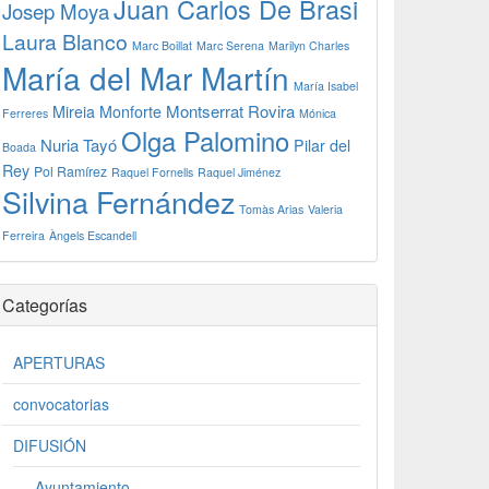
Juan Carlos De Brasi
Josep Moya
Laura Blanco
Marc Boillat
Marc Serena
Marilyn Charles
María del Mar Martín
María Isabel
Montserrat Rovira
Mireia Monforte
Ferreres
Mónica
Olga Palomino
Nuria Tayó
Pilar del
Boada
Rey
Pol Ramírez
Raquel Fornells
Raquel Jiménez
Silvina Fernández
Tomàs Arias
Valeria
Ferreira
Àngels Escandell
Categorías
APERTURAS
convocatorias
DIFUSIÓN
Ayuntamiento