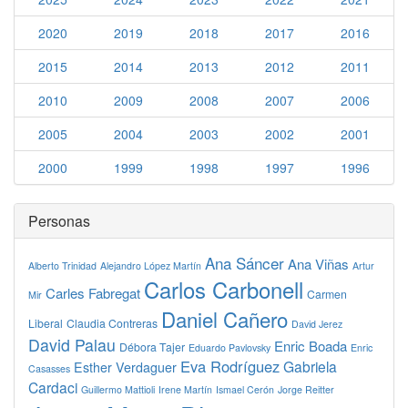
2020
2019
2018
2017
2016
2015
2014
2013
2012
2011
2010
2009
2008
2007
2006
2005
2004
2003
2002
2001
2000
1999
1998
1997
1996
Personas
Ana Sáncer
Ana Viñas
Alberto Trinidad
Alejandro López Martín
Artur
Carlos Carbonell
Carles Fabregat
Carmen
Mir
Daniel Cañero
Liberal
Claudia Contreras
David Jerez
David Palau
Enric Boada
Débora Tajer
Eduardo Pavlovsky
Enric
Eva Rodríguez
Gabriela
Esther Verdaguer
Casasses
Cardaci
Guillermo Mattioli
Irene Martín
Ismael Cerón
Jorge Reitter