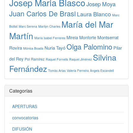
Josep Maria Blasco
Josep Moya
Juan Carlos De Brasi
Laura Blanco
Marc
María del Mar
Boillat
Marc Serena
Marilyn Charles
Martín
Montserrat
Mireia Monforte
María Isabel Ferreres
Olga Palomino
Rovira
Nuria Tayó
Pilar
Mónica Boada
Silvina
del Rey
Pol Ramírez
Raquel Fornells
Raquel Jiménez
Fernández
Tomàs Arias
Valeria Ferreira
Àngels Escandell
Categorías
APERTURAS
convocatorias
DIFUSIÓN