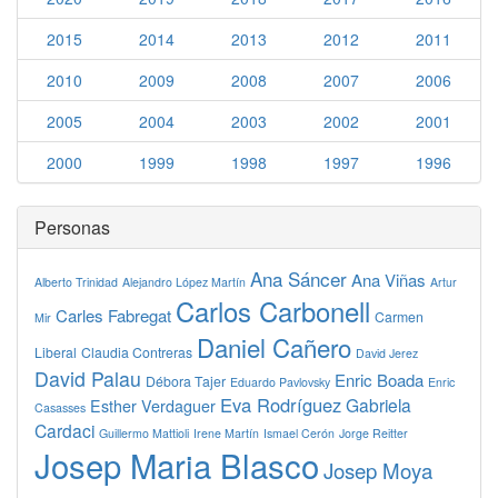
2015
2014
2013
2012
2011
2010
2009
2008
2007
2006
2005
2004
2003
2002
2001
2000
1999
1998
1997
1996
Personas
Ana Sáncer
Ana Viñas
Alberto Trinidad
Alejandro López Martín
Artur
Carlos Carbonell
Carles Fabregat
Carmen
Mir
Daniel Cañero
Liberal
Claudia Contreras
David Jerez
David Palau
Enric Boada
Débora Tajer
Eduardo Pavlovsky
Enric
Eva Rodríguez
Gabriela
Esther Verdaguer
Casasses
Cardaci
Guillermo Mattioli
Irene Martín
Ismael Cerón
Jorge Reitter
Josep Maria Blasco
Josep Moya