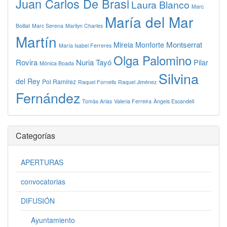
Juan Carlos De Brasi
Laura Blanco
Marc
María del Mar
Boillat
Marc Serena
Marilyn Charles
Martín
Montserrat
Mireia Monforte
María Isabel Ferreres
Olga Palomino
Rovira
Nuria Tayó
Pilar
Mónica Boada
Silvina
del Rey
Pol Ramírez
Raquel Fornells
Raquel Jiménez
Fernández
Tomàs Arias
Valeria Ferreira
Àngels Escandell
Categorías
APERTURAS
convocatorias
DIFUSIÓN
Ayuntamiento