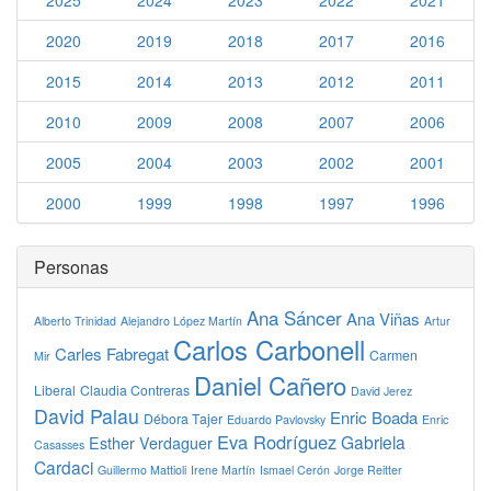
2025
2024
2023
2022
2021
2020
2019
2018
2017
2016
2015
2014
2013
2012
2011
2010
2009
2008
2007
2006
2005
2004
2003
2002
2001
2000
1999
1998
1997
1996
Personas
Ana Sáncer
Ana Viñas
Alberto Trinidad
Alejandro López Martín
Artur
Carlos Carbonell
Carles Fabregat
Carmen
Mir
Daniel Cañero
Liberal
Claudia Contreras
David Jerez
David Palau
Enric Boada
Débora Tajer
Eduardo Pavlovsky
Enric
Eva Rodríguez
Gabriela
Esther Verdaguer
Casasses
Cardaci
Guillermo Mattioli
Irene Martín
Ismael Cerón
Jorge Reitter