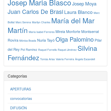
Josep Maria Blasco
Josep Moya
Juan Carlos De Brasi
Laura Blanco
Marc
María del Mar
Boillat
Marc Serena
Marilyn Charles
Martín
Montserrat
Mireia Monforte
María Isabel Ferreres
Olga Palomino
Rovira
Nuria Tayó
Pilar
Mónica Boada
Silvina
del Rey
Pol Ramírez
Raquel Fornells
Raquel Jiménez
Fernández
Tomàs Arias
Valeria Ferreira
Àngels Escandell
Categorías
APERTURAS
convocatorias
DIFUSIÓN