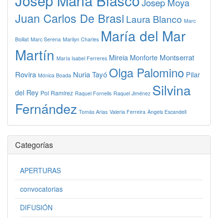
Josep Maria Blasco
Josep Moya
Juan Carlos De Brasi
Laura Blanco
Marc
María del Mar
Boillat
Marc Serena
Marilyn Charles
Martín
Montserrat
Mireia Monforte
María Isabel Ferreres
Olga Palomino
Rovira
Nuria Tayó
Pilar
Mónica Boada
Silvina
del Rey
Pol Ramírez
Raquel Fornells
Raquel Jiménez
Fernández
Tomàs Arias
Valeria Ferreira
Àngels Escandell
Categorías
APERTURAS
convocatorias
DIFUSIÓN