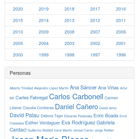
2020
2019
2018
2017
2016
2015
2014
2013
2012
2011
2010
2009
2008
2007
2006
2005
2004
2003
2002
2001
2000
1999
1998
1997
1996
Personas
Ana Sáncer
Ana Viñas
Alberto Trinidad
Alejandro López Martín
Artur
Carlos Carbonell
Carles Fabregat
Carmen
Mir
Daniel Cañero
Liberal
Claudia Contreras
David Jerez
David Palau
Enric Boada
Débora Tajer
Eduardo Pavlovsky
Enric
Eva Rodríguez
Gabriela
Esther Verdaguer
Casasses
Cardaci
Guillermo Mattioli
Irene Martín
Ismael Cerón
Jorge Reitter