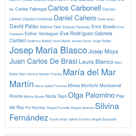
Carlos Carbonell
Carles Fabregat
Carmen
Mir
Daniel Cañero
Liberal
Claudia Contreras
David Jerez
David Palau
Enric Boada
Débora Tajer
Eduardo Pavlovsky
Enric
Eva Rodríguez
Gabriela
Esther Verdaguer
Casasses
Cardaci
Guillermo Mattioli
Irene Martín
Ismael Cerón
Jorge Reitter
Josep Maria Blasco
Josep Moya
Juan Carlos De Brasi
Laura Blanco
Marc
María del Mar
Boillat
Marc Serena
Marilyn Charles
Martín
Montserrat
Mireia Monforte
María Isabel Ferreres
Olga Palomino
Rovira
Nuria Tayó
Pilar
Mónica Boada
Silvina
del Rey
Pol Ramírez
Raquel Fornells
Raquel Jiménez
Fernández
Tomàs Arias
Valeria Ferreira
Àngels Escandell