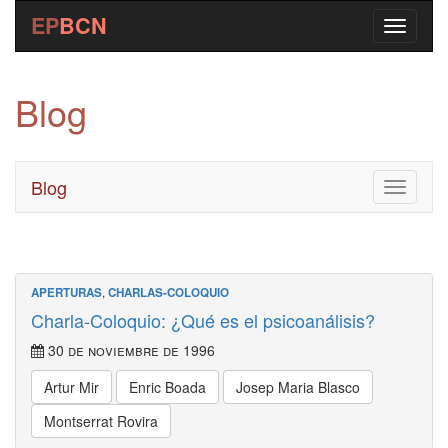
EP
BCN
Blog
Blog
Toggle
navigati
APERTURAS
,
CHARLAS-COLOQUIO
Charla-Coloquio: ¿Qué es el psicoanálisis?
30 de noviembre de 1996
Artur Mir
Enric Boada
Josep Maria Blasco
Montserrat Rovira